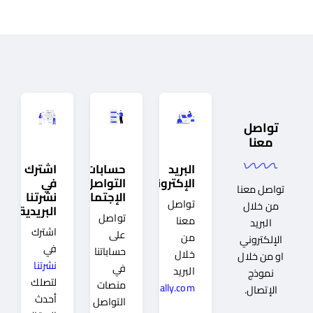
تواصل
معنا
البريد
حسابات
اشترك
الإكتروني
التواصل
في
تواصل معنا
الإجتماعي
نشرتنا
تواصل
من خلال
البريدية
تواصل
معنا
البريد
اشترك
على
من
الإلكتروني
في
حساباتنا
خلال
او من خلال
نشرتنا
في
البريد
نموذج
لتصلك
منصات
Info@mqally.com
الإتصال.
أحدث
التواصل