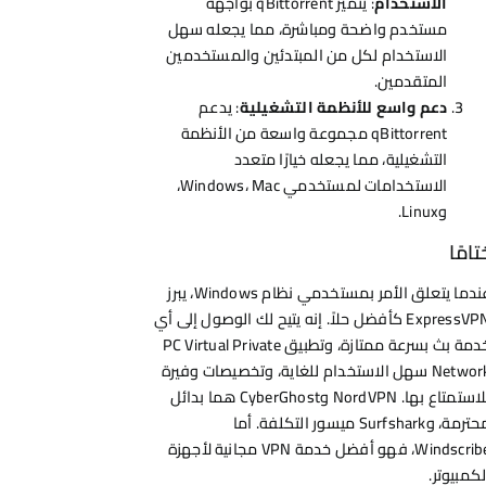
الاستخدام
: يتميز qBittorrent بواجهة
مستخدم واضحة ومباشرة، مما يجعله سهل
الاستخدام لكل من المبتدئين والمستخدمين
المتقدمين.
دعم واسع للأنظمة التشغيلية
: يدعم
qBittorrent مجموعة واسعة من الأنظمة
التشغيلية، مما يجعله خيارًا متعدد
الاستخدامات لمستخدمي Windows، Mac،
وLinux.
تامًا
عندما يتعلق الأمر بمستخدمي نظام Windows، يبرز
ExpressVPN كأفضل حلاً. إنه يتيح لك الوصول إلى أي
خدمة بث بسرعة ممتازة، وتطبيق PC Virtual Private
Network سهل الاستخدام للغاية، وتخصيصات وفيرة
للاستمتاع بها. NordVPN وCyberGhost هما بدائل
محترمة، وSurfshark ميسور التكلفة. أما
Windscribe، فهو أفضل خدمة VPN مجانية لأجهزة
لكمبيوتر.