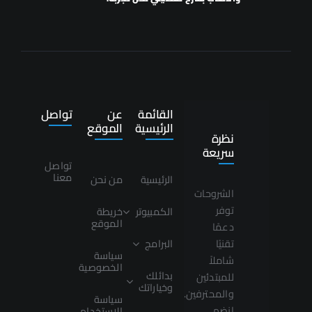
القائمة
عن
تواصل
الرئيسية
الموقع
نظرة
سريعة
تواصل
معنا
الرئيسية
من نحن
الشروحات
توفر
الكمبيوتر
خريطة
الموقع
دعمًا
تقنيًا
البرامج
سياسة
شاملاً
الخصوصية
بدائلك
للمبتدئين
وخياراتك
والمحترفين.
سياسة
انضم
الاستخدام