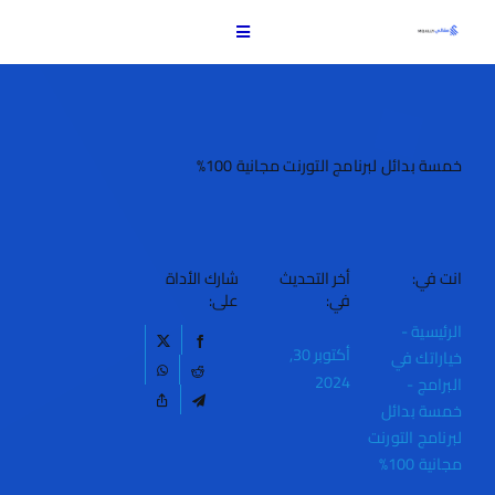
Ski
t
Toggle
conten
Navigation
الرئيسية
الأخبار
خمسة بدائل لبرنامج التورنت مجانية 100%
الكمبيوتر
انت في:
أخر التحديث
شارك الأداة
في:
على:
البرامج
الرئيسية
-
أكتوبر 30,
خياراتك في
الألعاب
2024
البرامج
-
خمسة بدائل
لبرنامج التورنت
بدائلك وخياراتك
مجانية 100%