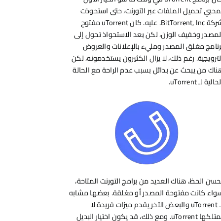
محبي تحميل الملفات عبر التورنت، حتى استحوذت
شركة BitTorrent, Inc. عليه. كان uTorrent مفتوح
لمصدر وخفيف الوزن، لكن بعد الاستحواذ تحول إلى
رنامج مغلق المصدر ومليء بالإعلانات والعروض
لترويجية. رغم ذلك، لا يزال الكثيرون يستخدمونه، لكن
ناك من يبحث عن بدائل بسبب عدم الراحة مع الحالة
حالية لـ uTorrent.
حسن الحظ، هناك العديد من برامج التورنت المتاحة،
واء كانت مفتوحة المصدر أو مغلقة. بعضها مشابه
لـ uTorrent والبعض الآخر يقدم ميزات فريدة لا
يمتلكها uTorrent. ومع ذلك، قد يكون اختيار البديل