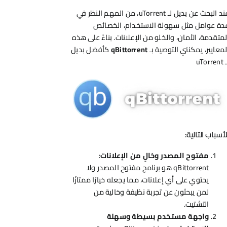
عند البحث عن بديل لـ uTorrent، من المهم النظر في
دة عوامل مثل سهولة الاستخدام، الخصائص
لمتقدمة، الأمان، والخلو من الإعلانات. بناءً على هذه
لمعايير، يمكنني التوصية بـ
qBittorrent
كأفضل بديل
uTorre
لأسباب التالية:
مفتوح المصدر وخالٍ من الإعلانات
:
qBittorrent هو برنامج مفتوح المصدر ولا
يحتوي على أي إعلانات، مما يجعله خيارًا ممتازًا
لمن يبحثون عن تجربة نظيفة وخالية من
التشتيت.
واجهة مستخدم بسيطة وسهلة