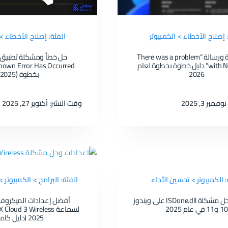
 إصلاح الأخطاء > الكمبيوتر
الفئة: إصلاح الأخطاء > 
حل مشكلة ورسالة “There was a problem
with Nvidia App” دليل خطوة بخطوة لعام
2026
بخطوة (2025)
نوفمبر 6:
كسر سرعة كرت الشاشة بأمان 100% عبر تطبيق NVIDIA App
بر 3, 2025
وقت النشر: أكتوبر 27, 2025
: الكمبيوتر > تحسين الأداء
الفئة: البرامج > الكمبيوتر 
12 خطوة لحل مشكلة ISDone.dll على ويندوز
أفضل إعدادات الميكروف
10 و11 في عام 2025
2025 (دليل كامل)