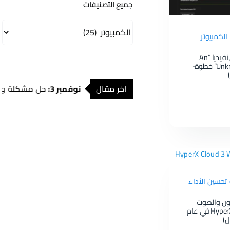
جميع التصنيفات
جميع
الكمبيوتر
التصنيفات
حل خطأ ومشكلة تطبيق نفيديا “An
Unknown Error Has Occurred” خطوة-
|
نوفمبر 3:
اخر مقال
حل مشكلة ورسالة “There was a problem with Nvidia App” دليل خطوة بخطوة لعام 2026
> تحسين الأداء
ون والصوت
لسماعة HyperX Cloud 3 Wireless في عام