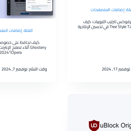
ئة: إضافات المتصفحات
يرفوكس لترتيب التبويبات: كيف
الفئة: إضافات الم
كيف تحافظ على خصوصيت
Ghostery أثناء تصفح الإ
نوفمبر 6:
كسر سرعة كرت الشاشة بأمان 100% عبر تطبيق NVIDIA App
Opera؟ 2024
ر 17, 2024
وقت النشر: نوفمبر 7, 2024