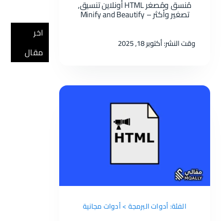
مُنسق ومُصغر HTML أونلاين تنسيق,
تصغير وأكثر – Minify and Beautify
|
نوفمبر 3:
اخر
حل مشكلة ورسالة “There was a problem with Nvidia App” دليل خطوة بخطوة لعام 2026
وقت النشر: أكتوبر 18, 2025
مقال
الفئة: أدوات البرمجة > أدوات مجانية