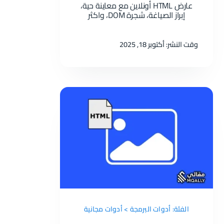
عارض HTML أونلاين مع معاينة حية،
إبراز الصياغة، شجرة DOM، واكثر
وقت النشر: أكتوبر 18, 2025
الفئة: أدوات البرمجة > أدوات مجانية