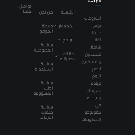
سريعة
تواصل
معنا
الرئيسية
من نحن
الشروحات
توفر
الكمبيوتر
خريطة
الموقع
دعمًا
تقنيًا
البرامج
سياسة
شاملاً
الخصوصية
بدائلك
للمبتدئين
وخياراتك
والمحترفين.
سياسة
انضم
الاستخدام
اليوم
سياسة
لزيادة
اخلاء
معرفتك
المسؤولية
ونجاحك
في
سياسة
تكنولوجيا
ملفات
الارتباط
المعلومات